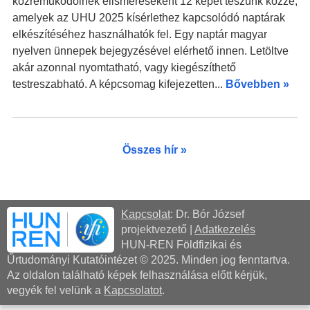
közreműködőinek elismeréseként 12 képet teszünk közzé,
amelyek az UHU 2025 kísérlethez kapcsolódó naptárak
elkészítéséhez használhatók fel. Egy naptár magyar
nyelven ünnepek bejegyzésével elérhető innen. Letöltve
akár azonnal nyomtatható, vagy kiegészíthető
testreszabható. A képcsomag kifejezetten...
Bővebben »
Összes hír »
Kapcsolat
: Dr. Bór József
projektvezető
|
Adatkezelés
HUN-REN Földfizikai és
Űrtudományi Kutatóintézet © 2025. Minden jog fenntartva.
Az oldalon található képek felhasználása előtt kérjük,
vegyék fel velünk a
Kapcsolatot
.